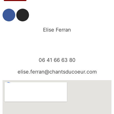
F
I
a
n
c
s
e
t
Elise Ferran
b
a
o
g
o
r
k
a
06 41 66 63 80
m
elise.ferran@chantsducoeur.com