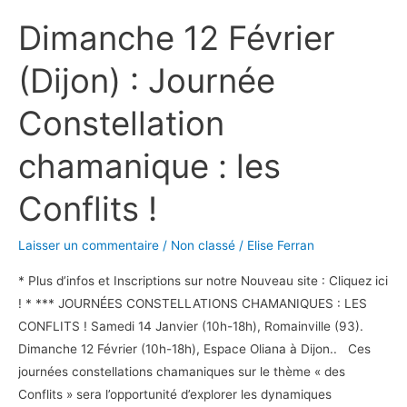
12
Dimanche 12 Février
Février
(Dijon)
(Dijon) : Journée
:
Journée
Constellation
Constellation
chamanique
chamanique : les
:
les
Conflits !
Conflits
!
Laisser un commentaire
/
Non classé
/
Elise Ferran
* Plus d’infos et Inscriptions sur notre Nouveau site : Cliquez ici
! * *** JOURNÉES CONSTELLATIONS CHAMANIQUES : LES
CONFLITS ! Samedi 14 Janvier (10h-18h), Romainville (93).
Dimanche 12 Février (10h-18h), Espace Oliana à Dijon.. Ces
journées constellations chamaniques sur le thème « des
Conflits » sera l’opportunité d’explorer les dynamiques