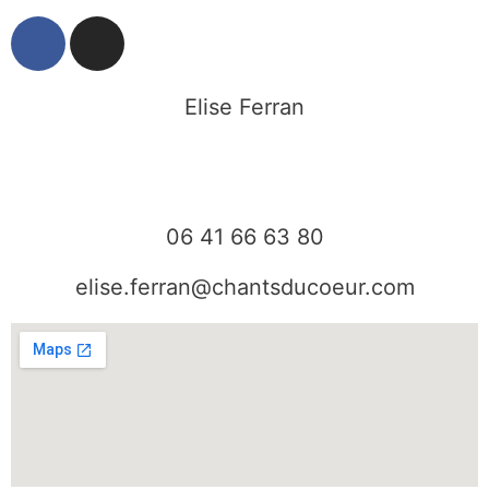
F
I
a
n
c
s
e
t
Elise Ferran
b
a
o
g
o
r
k
a
06 41 66 63 80
m
elise.ferran@chantsducoeur.com