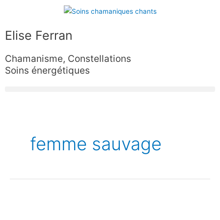
Aller
au
contenu
Elise Ferran
Chamanisme, Constellations
Soins énergétiques
femme sauvage
L’énergie
sexuelle