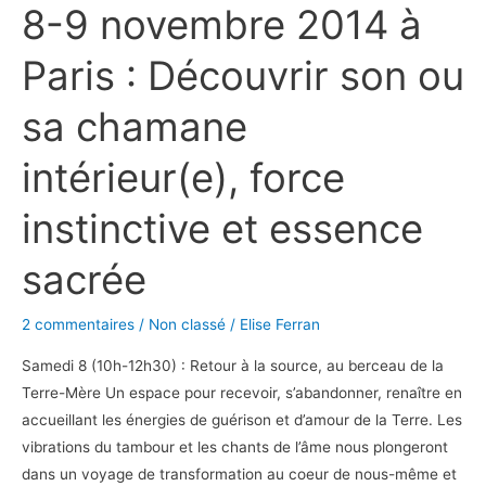
8-9 novembre 2014 à
novembre
2014
Paris : Découvrir son ou
à
Paris
sa chamane
:
Découvrir
intérieur(e), force
son
ou
instinctive et essence
sa
chamane
sacrée
intérieur(e),
force
2 commentaires
/
Non classé
/
Elise Ferran
instinctive
Samedi 8 (10h-12h30) : Retour à la source, au berceau de la
et
Terre-Mère Un espace pour recevoir, s’abandonner, renaître en
essence
accueillant les énergies de guérison et d’amour de la Terre. Les
sacrée
vibrations du tambour et les chants de l’âme nous plongeront
dans un voyage de transformation au coeur de nous-même et