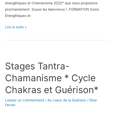
énergétiques et Chamanisme 2022* que nous proposons
prochainement. Soyez les bienvenus !. FORMATION Soins
Énergétiques et
Lire la suite »
Stages
Tantra-
Stages Tantra-
Chamanisme
*
Chamanisme * Cycle
Cycle
Chakras
Chakras et Guérison*
et
Guérison*
Laisser un commentaire
/
Au coeur de la Guérison
/
Elise
Ferran