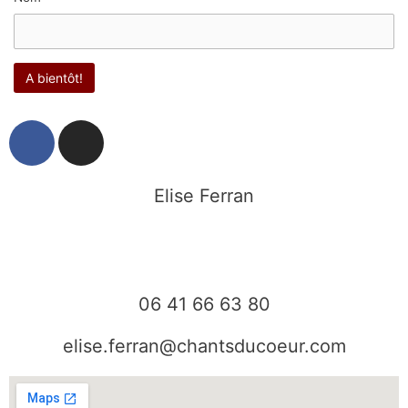
F
I
a
n
c
s
e
t
Elise Ferran
b
a
o
g
o
r
k
a
06 41 66 63 80
m
elise.ferran@chantsducoeur.com