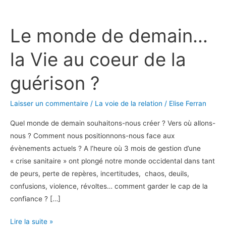
Le
monde
Le monde de demain…
de
demain…
la Vie au coeur de la
la
Vie
guérison ?
au
coeur
Laisser un commentaire
/
La voie de la relation
/
Elise Ferran
de
la
Quel monde de demain souhaitons-nous créer ? Vers où allons-
guérison
nous ? Comment nous positionnons-nous face aux
?
évènements actuels ? A l’heure où 3 mois de gestion d’une
« crise sanitaire » ont plongé notre monde occidental dans tant
de peurs, perte de repères, incertitudes, chaos, deuils,
confusions, violence, révoltes… comment garder le cap de la
confiance ? […]
Lire la suite »