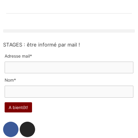
STAGES : être informé par mail !
Adresse mail*
Nom*
F
I
a
n