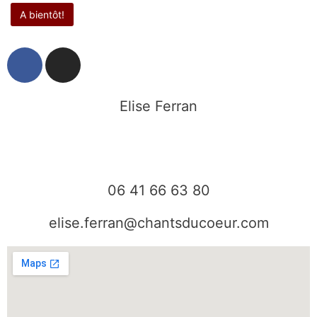
F
I
a
n
c
s
e
t
Elise Ferran
b
a
o
g
o
r
k
a
06 41 66 63 80
m
elise.ferran@chantsducoeur.com