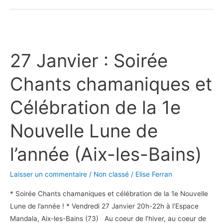
27
Janvier
27 Janvier : Soirée
:
Soirée
Chants chamaniques et
Chants
chamaniques
Célébration de la 1e
et
Célébration
Nouvelle Lune de
de
la
l’année (Aix-les-Bains)
1e
Nouvelle
Laisser un commentaire
/
Non classé
/
Elise Ferran
Lune
* Soirée Chants chamaniques et célébration de la 1e Nouvelle
de
Lune de l’année ! * Vendredi 27 Janvier 20h-22h à l’Espace
l’année
Mandala, Aix-les-Bains (73) Au coeur de l’hiver, au coeur de
(Aix-