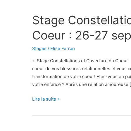
Stage
Constellations
Stage Constellati
et
ouverture
Coeur : 26-27 se
du
Coeur
Stages
/
Elise Ferran
:
26-
« Stage Constellations et Ouverture du Coeur
27
coeur de vos blessures relationnelles et vous c
septembre(Savoie)
transformation de votre coeur! Etes-vous en paix
votre enfance ? Après une relation amoureuse 
Lire la suite »