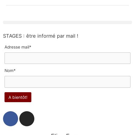
STAGES : être informé par mail !
Adresse mail*
Nom*
F
I
a
n
c
s