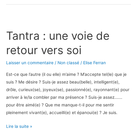
Tantra
:
Tantra : une voie de
une
voie
retour vers soi
de
retour
Laisser un commentaire
/
Non classé
/
Elise Ferran
vers
soi
Est-ce que l’autre (il ou elle) m’aime ? M’accepte tel(le) que je
suis ? Me désire ? Suis-je assez beau(belle), intelligent(e),
drôle, curieux(se), joyeux(se), passionné(e), rayonnant(e) pour
arriver à le/la combler par ma présence ? Suis-je assez…….
pour être aimé(e) ? Que me manque-t-il pour me sentir
pleinement vivant(e), accueilli(e) et épanoui(e) ? Je suis.
Lire la suite »