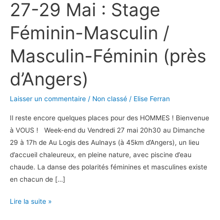
27-29 Mai : Stage
Mai
:
Féminin-Masculin /
Stage
Féminin-
Masculin-Féminin (près
Masculin
/
d’Angers)
Masculin-
Féminin
Laisser un commentaire
/
Non classé
/
Elise Ferran
(près
d’Angers)
Il reste encore quelques places pour des HOMMES ! Bienvenue
à VOUS ! Week-end du Vendredi 27 mai 20h30 au Dimanche
29 à 17h de Au Logis des Aulnays (à 45km d’Angers), un lieu
d’accueil chaleureux, en pleine nature, avec piscine d’eau
chaude. La danse des polarités féminines et masculines existe
en chacun de […]
Lire la suite »