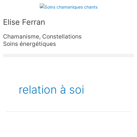
Aller
au
contenu
Elise Ferran
Chamanisme, Constellations
Soins énergétiques
relation à soi
27-
29