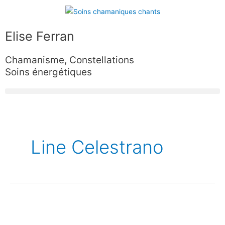
Aller
au
contenu
Elise Ferran
Chamanisme, Constellations
Soins énergétiques
Pagination
d’article
Line Celestrano
Formation
*Soins