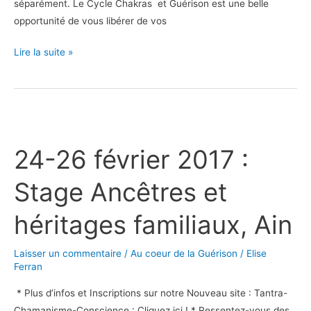
séparément. Le Cycle Chakras et Guérison est une belle
opportunité de vous libérer de vos
Lire la suite »
24-
26
24-26 février 2017 :
février
2017
Stage Ancêtres et
:
Stage
héritages familiaux, Ain
Ancêtres
et
Laisser un commentaire
/
Au coeur de la Guérison
/
Elise
héritages
Ferran
familiaux,
* Plus d’infos et Inscriptions sur notre Nouveau site : Tantra-
Ain
Chamanisme-Conscience : Cliquez ici ! * Ressentez-vous des