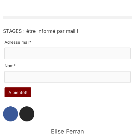
STAGES : être informé par mail !
Adresse mail*
Nom*
F
I
a
n
c
s
e
t
Elise Ferran