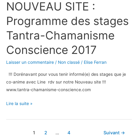
NOUVEAU SITE :
:
Programme
Programme des stages
des
stages
Tantra-Chamanisme
Tantra-
Chamanisme
Conscience 2017
Conscience
2017
Laisser un commentaire
/
Non classé
/
Elise Ferran
!!! Dorénavant pour vous tenir informé(e) des stages que je
co-anime avec Line rdv sur notre Nouveau site !!!
www.tantra-chamanisme-conscience.com
Lire la suite »
1
2
…
4
Suivant
→