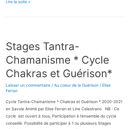
Lire la suite »
Stages
Tantra-
Stages Tantra-
Chamanisme
*
Chamanisme * Cycle
Cycle
Chakras
Chakras et Guérison*
et
Guérison*
Laisser un commentaire
/
Au coeur de la Guérison
/
Elise
Ferran
Cycle Tantra-Chamanisme * Chakras et Guérison * 2020-2021
en Savoie Animé par Elise Ferran et Line Celestrano NB : Ce
cycle est ouvert à tous, Participation à l’ensemble du cycle
conseillé. Possibilité de participer à 1 ou plusieurs Stages