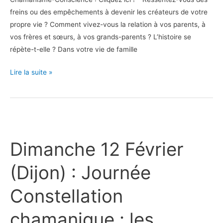
freins ou des empêchements à devenir les créateurs de votre
propre vie ? Comment vivez-vous la relation à vos parents, à
vos frères et sœurs, à vos grands-parents ? L’histoire se
répète-t-elle ? Dans votre vie de famille
Lire la suite »
Dimanche
12
Dimanche 12 Février
Février
(Dijon)
(Dijon) : Journée
:
Journée
Constellation
Constellation
chamanique
chamanique : les
: