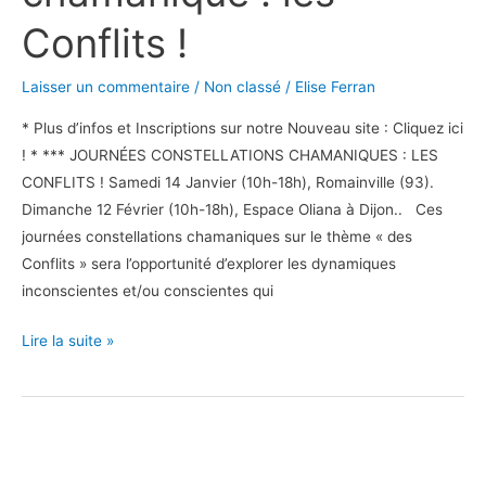
les
Conflits !
Conflits
!
Laisser un commentaire
/
Non classé
/
Elise Ferran
* Plus d’infos et Inscriptions sur notre Nouveau site : Cliquez ici
! * *** JOURNÉES CONSTELLATIONS CHAMANIQUES : LES
CONFLITS ! Samedi 14 Janvier (10h-18h), Romainville (93).
Dimanche 12 Février (10h-18h), Espace Oliana à Dijon.. Ces
journées constellations chamaniques sur le thème « des
Conflits » sera l’opportunité d’explorer les dynamiques
inconscientes et/ou conscientes qui
Lire la suite »
NOUVEAU
SITE