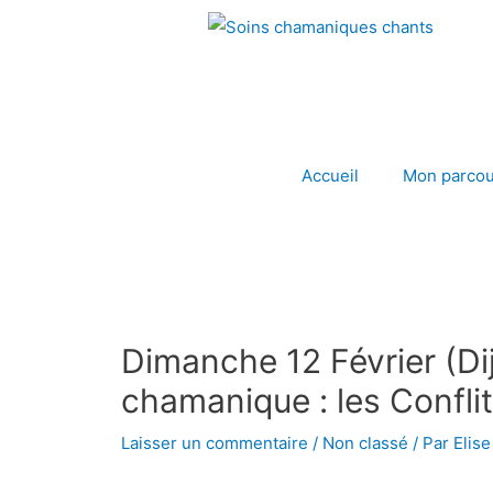
Aller
au
contenu
Accueil
Mon parcou
Navigation
des
articles
Dimanche 12 Février (Di
chamanique : les Conflit
Laisser un commentaire
/
Non classé
/ Par
Elise