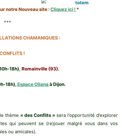
 sur notre Nouveau site :
Cliquez ici !
*
***
LLATIONS CHAMANIQUES :
 CONFLITS !
(10h-18h)
,
Romainville (93).
0h-18h),
Espace Oliana
à Dijon.
.
 le thème
« des Conflits »
sera l’opportunité d’explorer
ntes qui peuvent se (re)jouer malgré vous dans vos
ales ou amicales).