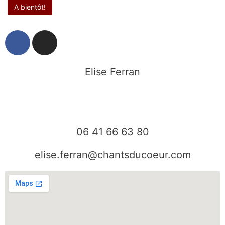
F
I
a
n
c
s
e
t
Elise Ferran
b
a
o
g
o
r
k
a
06 41 66 63 80
m
elise.ferran@chantsducoeur.com