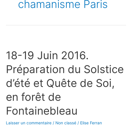
chamanisme Paris
18-
19
18-19 Juin 2016.
Juin
2016.
Préparation du Solstice
Préparation
du
d’été et Quête de Soi,
Solstice
d’été
en forêt de
et
Quête
Fontainebleau
de
Soi,
Laisser un commentaire
/
Non classé
/
Elise Ferran
en