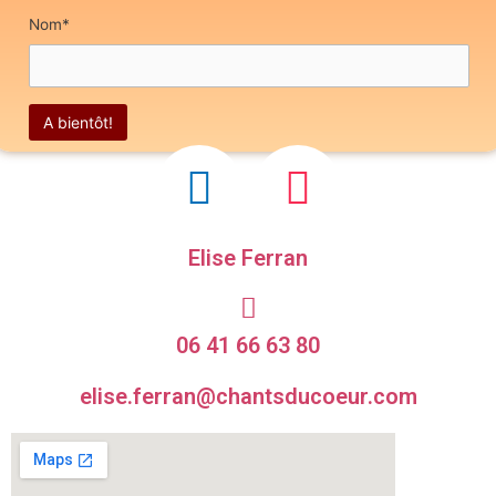
Nom*
F
I
a
n
c
s
Elise Ferran
e
t
b
a
06 41 66 63 80
o
g
elise.ferran@chantsducoeur.com
o
r
k
a