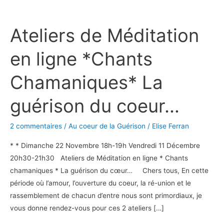
Ateliers
de
Ateliers de Méditation
Méditation
en
en ligne *Chants
ligne
*Chants
Chamaniques* La
Chamaniques*
La
guérison du coeur…
guérison
du
2 commentaires
/
Au coeur de la Guérison
/
Elise Ferran
coeur…
* * Dimanche 22 Novembre 18h-19h Vendredi 11 Décembre
20h30-21h30 Ateliers de Méditation en ligne * Chants
chamaniques * La guérison du cœur… Chers tous, En cette
période où l’amour, l’ouverture du coeur, la ré-union et le
rassemblement de chacun d’entre nous sont primordiaux, je
vous donne rendez-vous pour ces 2 ateliers […]