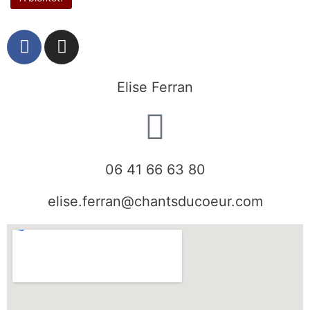
F
I
a
n
c
s
e
t
Elise Ferran
b
a
o
g
o
r
k
a
06 41 66 63 80
m
elise.ferran@chantsducoeur.com