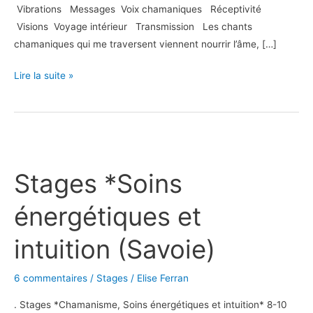
Vibrations Messages Voix chamaniques Réceptivité
Visions Voyage intérieur Transmission Les chants
chamaniques qui me traversent viennent nourrir l’âme, […]
Lire la suite »
Stages
*Soins
Stages *Soins
énergétiques
et
énergétiques et
intuition
(Savoie)
intuition (Savoie)
6 commentaires
/
Stages
/
Elise Ferran
. Stages *Chamanisme, Soins énergétiques et intuition* 8-10