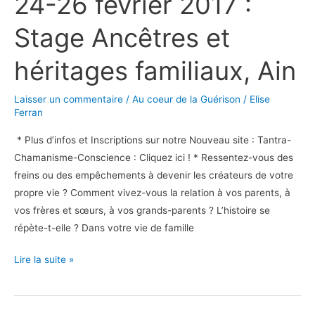
24-26 février 2017 :
2017
Stage Ancêtres et
:
Stage
héritages familiaux, Ain
Ancêtres
et
Laisser un commentaire
/
Au coeur de la Guérison
/
Elise
héritages
Ferran
familiaux,
* Plus d’infos et Inscriptions sur notre Nouveau site : Tantra-
Ain
Chamanisme-Conscience : Cliquez ici ! * Ressentez-vous des
freins ou des empêchements à devenir les créateurs de votre
propre vie ? Comment vivez-vous la relation à vos parents, à
vos frères et sœurs, à vos grands-parents ? L’histoire se
répète-t-elle ? Dans votre vie de famille
Lire la suite »