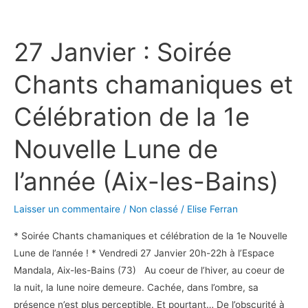
27
Janvier
27 Janvier : Soirée
:
Soirée
Chants chamaniques et
Chants
chamaniques
Célébration de la 1e
et
Célébration
Nouvelle Lune de
de
la
l’année (Aix-les-Bains)
1e
Nouvelle
Laisser un commentaire
/
Non classé
/
Elise Ferran
Lune
* Soirée Chants chamaniques et célébration de la 1e Nouvelle
de
Lune de l’année ! * Vendredi 27 Janvier 20h-22h à l’Espace
l’année
Mandala, Aix-les-Bains (73) Au coeur de l’hiver, au coeur de
(Aix-
la nuit, la lune noire demeure. Cachée, dans l’ombre, sa
les-
présence n’est plus perceptible. Et pourtant… De l’obscurité à
Bains)