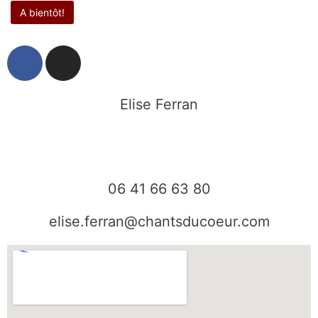
F
I
a
n
c
s
e
t
Elise Ferran
b
a
o
g
o
r
k
a
06 41 66 63 80
m
elise.ferran@chantsducoeur.com