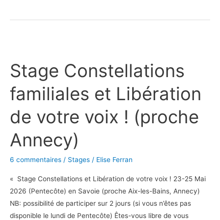
Stage
Constellations
Stage Constellations
familiales
et
familiales et Libération
Libération
de
de votre voix ! (proche
votre
voix
Annecy)
!
(proche
6 commentaires
/
Stages
/
Elise Ferran
Annecy)
« Stage Constellations et Libération de votre voix ! 23-25 Mai
2026 (Pentecôte) en Savoie (proche Aix-les-Bains, Annecy)
NB: possibilité de participer sur 2 jours (si vous n’êtes pas
disponible le lundi de Pentecôte) Êtes-vous libre de vous