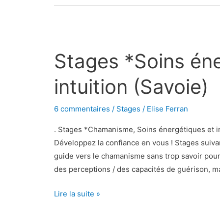
Stages
*Soins
Stages *Soins éne
énergétiques
et
intuition (Savoie)
intuition
(Savoie)
6 commentaires
/
Stages
/
Elise Ferran
. Stages *Chamanisme, Soins énergétiques et in
Développez la confiance en vous ! Stages suiva
guide vers le chamanisme sans trop savoir pour
des perceptions / des capacités de guérison, m
Lire la suite »