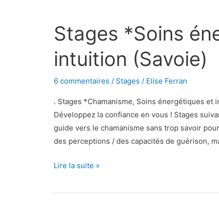
Stages
*Soins
Stages *Soins éne
énergétiques
et
intuition (Savoie)
intuition
(Savoie)
6 commentaires
/
Stages
/
Elise Ferran
. Stages *Chamanisme, Soins énergétiques et in
Développez la confiance en vous ! Stages suiva
guide vers le chamanisme sans trop savoir pour
des perceptions / des capacités de guérison, m
Lire la suite »