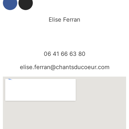
a
n
c
s
e
t
Elise Ferran
b
a
o
g
o
r
k
a
06 41 66 63 80
m
elise.ferran@chantsducoeur.com