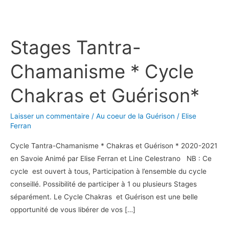
Stages
Tantra-
Stages Tantra-
Chamanisme
*
Chamanisme * Cycle
Cycle
Chakras
Chakras et Guérison*
et
Guérison*
Laisser un commentaire
/
Au coeur de la Guérison
/
Elise
Ferran
Cycle Tantra-Chamanisme * Chakras et Guérison * 2020-2021
en Savoie Animé par Elise Ferran et Line Celestrano NB : Ce
cycle est ouvert à tous, Participation à l’ensemble du cycle
conseillé. Possibilité de participer à 1 ou plusieurs Stages
séparément. Le Cycle Chakras et Guérison est une belle
opportunité de vous libérer de vos […]