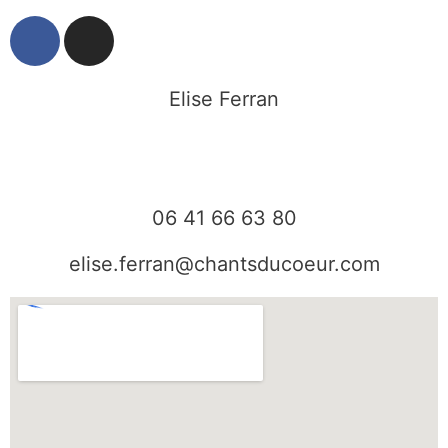
F
I
a
n
c
s
e
t
Elise Ferran
b
a
o
g
o
r
k
a
06 41 66 63 80
m
elise.ferran@chantsducoeur.com