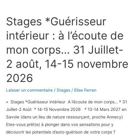
Stages
*Guérisseur
Stages *Guérisseur
intérieur
:
intérieur : à l’écoute de
à
l’écoute
mon corps… 31 Juillet-
de
mon
2 août, 14-15 novembre
corps…
31
2026
Juillet-
2
Laisser un commentaire
/
Stages
/
Elise Ferran
août,
« Stages *Guérisseur intérieur A l’écoute de mon corps… * 31
14-
Juillet-2 Août * 14-15 Novembre 2026 * 13-14 Mars 2027 en
15
Savoie (dans un lieu de nature ressourçant, proche Annecy)
novembre
Etes-vous prêt(e) à plonger dans vos sensations pour y
2026
découvrir les potentiels d’auto-guérison de votre corps ?