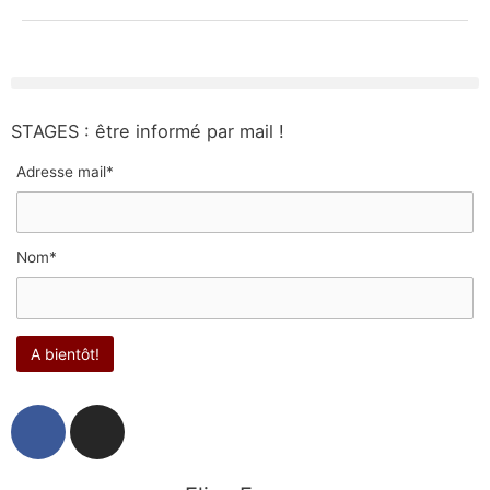
STAGES : être informé par mail !
Adresse mail*
Nom*
F
I
a
n
c
s