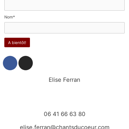
Nom*
F
I
a
n
c
s
e
t
Elise Ferran
b
a
o
g
o
r
k
a
06 41 66 63 80
m
elise.ferran@chantsducoeur.com