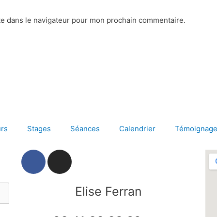
te dans le navigateur pour mon prochain commentaire.
rs
Stages
Séances
Calendrier
Témoignag
F
I
a
n
c
s
e
t
Elise Ferran
b
a
o
g