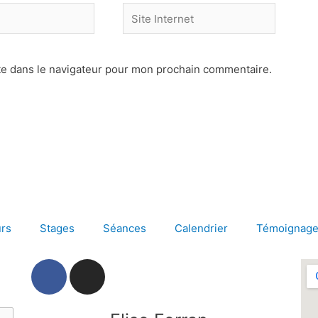
Site
Internet
te dans le navigateur pour mon prochain commentaire.
rs
Stages
Séances
Calendrier
Témoignag
F
I
a
n
c
s