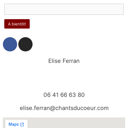
F
I
a
n
c
s
e
t
Elise Ferran
b
a
o
g
o
r
k
a
06 41 66 63 80
m
elise.ferran@chantsducoeur.com