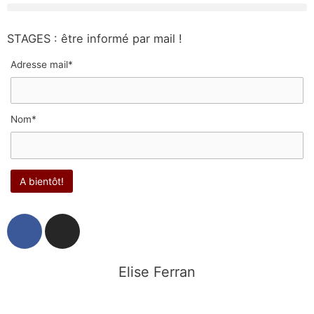
STAGES : être informé par mail !
Adresse mail*
Nom*
F
I
a
n
c
s
e
t
Elise Ferran
b
a
o
g