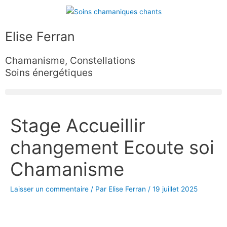
Aller
au
contenu
Elise Ferran
Chamanisme, Constellations
Soins énergétiques
Navigation
Stage Accueillir
des
articles
changement Ecoute soi
Chamanisme
Laisser un commentaire
/ Par
Elise Ferran
/
19 juillet 2025