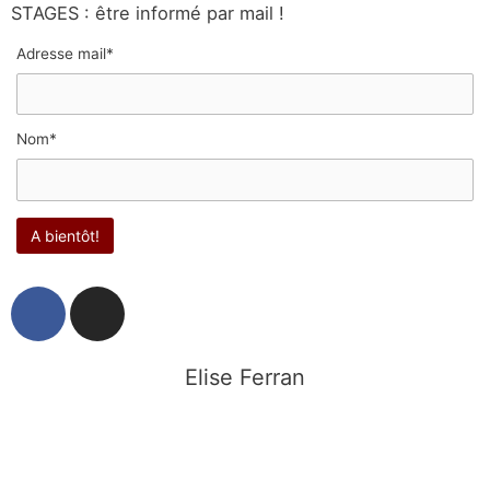
STAGES : être informé par mail !
Adresse mail*
Nom*
F
I
a
n
c
s
e
t
Elise Ferran
b
a
o
g
o
r
k
a