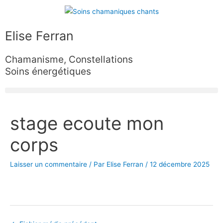
Aller
au
contenu
Elise Ferran
Chamanisme, Constellations
Soins énergétiques
Navigation
stage ecoute mon
des
articles
corps
Laisser un commentaire
/ Par
Elise Ferran
/
12 décembre 2025