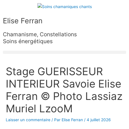
Aller
au
contenu
Elise Ferran
Chamanisme, Constellations
Soins énergétiques
Navigation
Stage GUERISSEUR
des
articles
INTERIEUR Savoie Elise
Ferran © Photo Lassiaz
Muriel LzooM
Laisser un commentaire
/ Par
Elise Ferran
/
4 juillet 2026