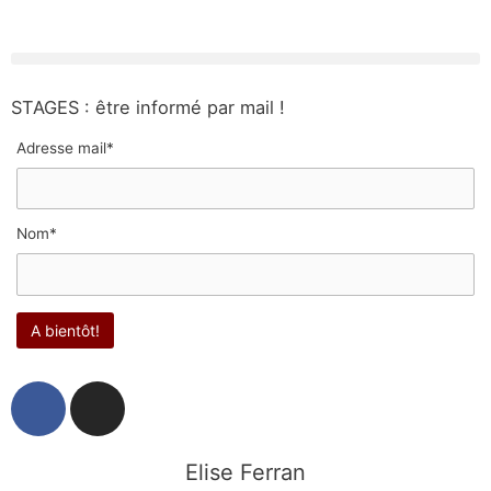
STAGES : être informé par mail !
Adresse mail*
Nom*
F
I
a
n
c
s
e
t
Elise Ferran