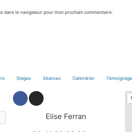
te dans le navigateur pour mon prochain commentaire.
rs
Stages
Séances
Calendrier
Témoignag
F
I
a
n
c
s
e
t
Elise Ferran
b
a
o
g