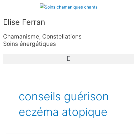
Aller
au
contenu
Elise Ferran
Chamanisme, Constellations
Soins énergétiques
conseils guérison
eczéma atopique