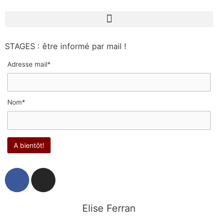
STAGES : être informé par mail !
Adresse mail*
Nom*
F
I
a
n
c
s
e
t
Elise Ferran