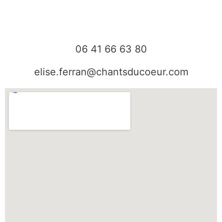
b
a
o
g
o
r
k
a
06 41 66 63 80
m
elise.ferran@chantsducoeur.com