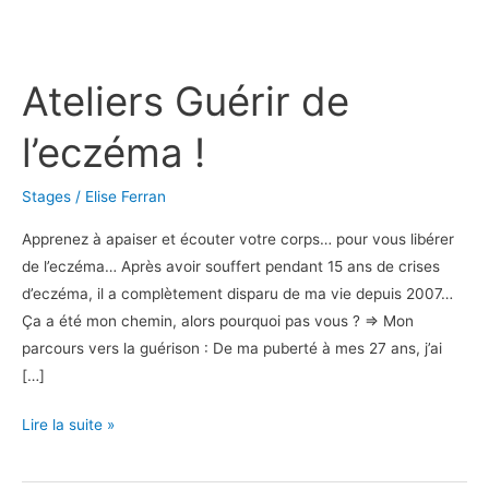
Ateliers
Guérir
Ateliers Guérir de
de
l’eczéma
l’eczéma !
!
Stages
/
Elise Ferran
Apprenez à apaiser et écouter votre corps… pour vous libérer
de l’eczéma… Après avoir souffert pendant 15 ans de crises
d’eczéma, il a complètement disparu de ma vie depuis 2007…
Ça a été mon chemin, alors pourquoi pas vous ? => Mon
parcours vers la guérison : De ma puberté à mes 27 ans, j’ai
[…]
Lire la suite »