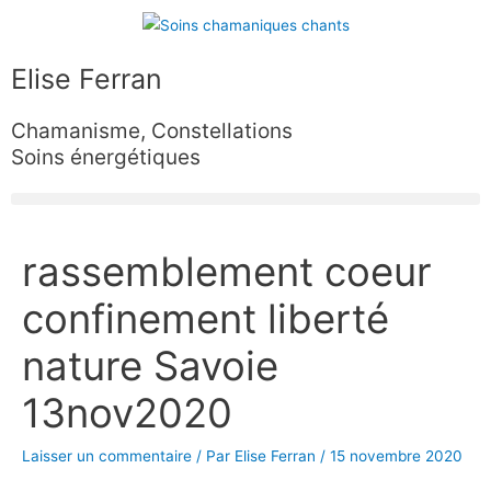
Aller
au
contenu
Elise Ferran
Chamanisme, Constellations
Soins énergétiques
Navigation
rassemblement coeur
des
articles
confinement liberté
nature Savoie
13nov2020
Laisser un commentaire
/ Par
Elise Ferran
/
15 novembre 2020