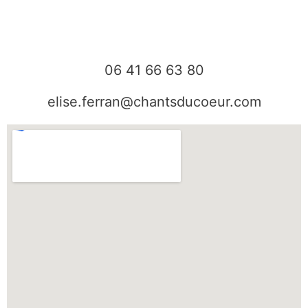
b
a
o
g
o
r
k
a
06 41 66 63 80
m
elise.ferran@chantsducoeur.com