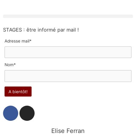
STAGES : être informé par mail !
Adresse mail*
Nom*
F
I
a
n
c
s
e
t
Elise Ferran