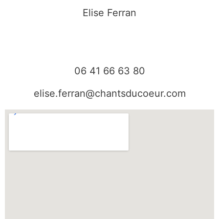
c
s
e
t
Elise Ferran
b
a
o
g
o
r
k
a
06 41 66 63 80
m
elise.ferran@chantsducoeur.com