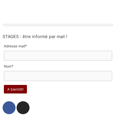
STAGES : être informé par mail !
Adresse mail*
Nom*
F
I
a
n