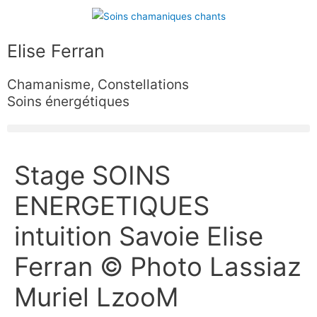
Aller
au
contenu
Elise Ferran
Chamanisme, Constellations
Soins énergétiques
Navigation
Stage SOINS
des
articles
ENERGETIQUES
intuition Savoie Elise
Ferran © Photo Lassiaz
Muriel LzooM