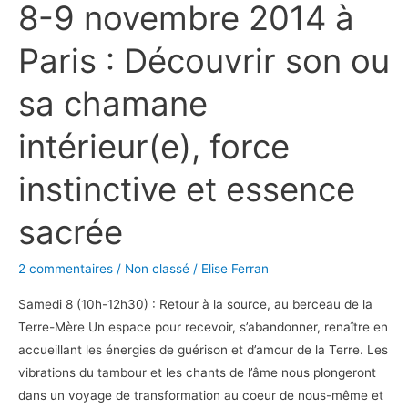
8-9 novembre 2014 à
novembre
2014
Paris : Découvrir son ou
à
Paris
sa chamane
:
Découvrir
intérieur(e), force
son
ou
instinctive et essence
sa
chamane
sacrée
intérieur(e),
force
2 commentaires
/
Non classé
/
Elise Ferran
instinctive
Samedi 8 (10h-12h30) : Retour à la source, au berceau de la
et
Terre-Mère Un espace pour recevoir, s’abandonner, renaître en
essence
accueillant les énergies de guérison et d’amour de la Terre. Les
sacrée
vibrations du tambour et les chants de l’âme nous plongeront
dans un voyage de transformation au coeur de nous-même et