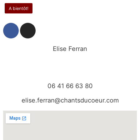
F
I
a
n
c
s
e
t
Elise Ferran
b
a
o
g
o
r
k
a
06 41 66 63 80
m
elise.ferran@chantsducoeur.com