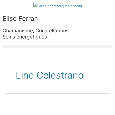
Aller
au
contenu
Elise Ferran
Chamanisme, Constellations
Soins énergétiques
Pagination
d’article
Line Celestrano
8-
9