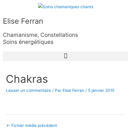
Aller
au
contenu
Elise Ferran
Chamanisme, Constellations
Soins énergétiques
Navigation
Chakras
des
articles
Laisser un commentaire
/ Par
Elise Ferran
/
5 janvier 2015
←
Fichier média précédent