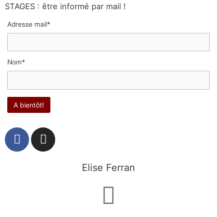
STAGES : être informé par mail !
Adresse mail*
Nom*
F
I
a
n
c
s
e
t
Elise Ferran
b
a
o
g
o
r